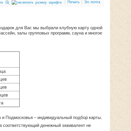
Печать
Эл. почта
 подарок для Вас мы выбрали клубную карту одной
ассейн, залы групповых программ, сауна и многое
яца
яцев
яцев
яцев
та
 и Подмосковья – индивидуальный подбор карты.
 на соответствующий денежный эквивалент не