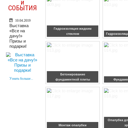
и
СОБЫТИЯ
10.04.2019
Выставка
Гидроизоляция жидким
«Все на
стеклом
Гидроизоляци
дачу!»
Призы и
подарки!
Бетонирование
Узнать больше...
фундаментной плиты
Фундамен
Опалубка дл
Монтаж опалубки
эр