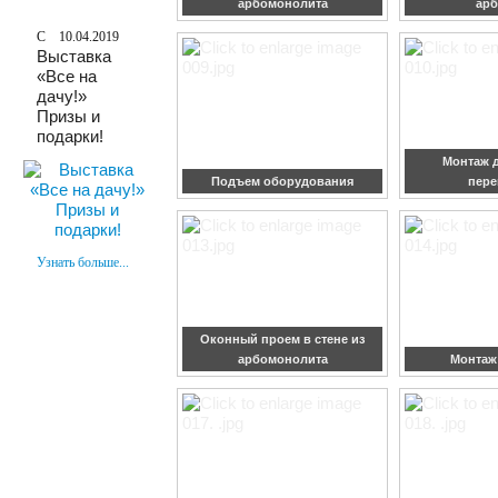
арбомонолита
арб
10.04.2019
Выставка
«Все на
дачу!»
Призы и
подарки!
Монтаж 
Подъем оборудования
пере
Узнать больше...
Оконный проем в стене из
арбомонолита
Монтаж